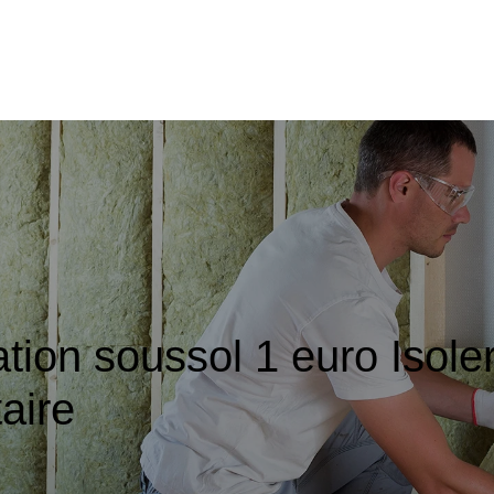
lation soussol 1 euro Isole
aire